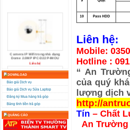
9
Quạt
10
Pass HDD
Liên hệ:
Mobile: 0350
Camera IP Wifi trong nhà dạng
Dome 2.0MP IPC-D22P-IMOU
Liên hệ
Hotline : 09
“ An Trườn
DOWNLOAD
của quý khá
Báo giá Dịch vụ
Báo giá Dịch vụ Sửa Laptop
lượng dịch 
Đăng ký Mua hàng trả góp
http://antr
Camera IP Wifi Dome 4.0MP IPC-
Bảng tính tiền trả góp
D42P-IMOU
Tín
– Chất L
Liên hệ
QUẢNG CÁO
An Trường 