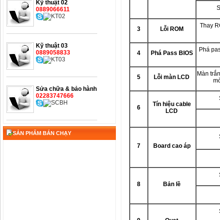
Kỹ thuật 02
S
0889066611
Thay R
3
Lỗi ROM
Kỹ thuật 03
Phá pas
0889058833
4
Phá Pass BIOS
Màn trắn
5
Lỗi màn LCD
mờ
Sửa chữa & bảo hành
02283747666
Tín hiệu cable
6
LCD
SẢN PHẨM BÁN CHẠY
7
Board cao áp
8
Bản lề