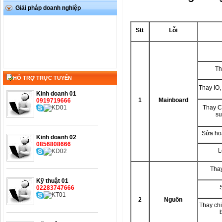
Giải pháp doanh nghiệp
Stt
Lỗi
Th
HỖ TRỢ TRỰC TUYẾN
Thay IO,
Kinh doanh 01
1
Mainboard
0919719666
Thay C
su
Sửa ho
Kinh doanh 02
0856808666
L
Tha
Kỹ thuật 01
02283747666
2
Nguồn
Thay chi
b