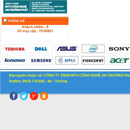
THỐNG KÊ
Khách online : 9
Số truy cập : 7038963
Bản quyền thuộc về: CÔNG TY TNHH MTV CÔNG NGHỆ AN TRƯỜNG PH
Hotline: 0919.719.666 -
M
r : Trường