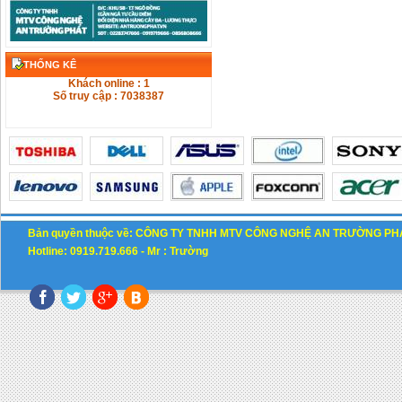
THỐNG KÊ
Khách online : 1
Số truy cập : 7038387
Bản quyền thuộc về: CÔNG TY TNHH MTV CÔNG NGHỆ AN TRƯỜNG PH
Hotline: 0919.719.666 -
M
r : Trường