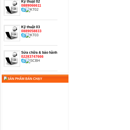
Kỹ thuật 02
0889066611
Kỹ thuật 03
0889058833
Sửa chữa & bảo hành
02283747666
SẢN PHẨM BÁN CHẠY