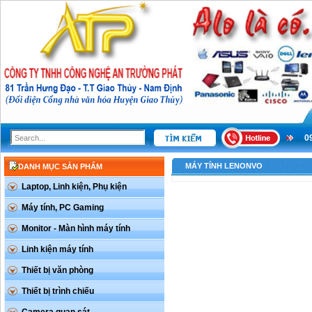
0
MÁY TÍNH LENONVO
DANH MỤC SẢN PHẨM
Laptop, Linh kiện, Phụ kiện
Máy tính, PC Gaming
Monitor - Màn hình máy tính
Linh kiện máy tính
Thiết bị văn phòng
Thiết bị trình chiếu