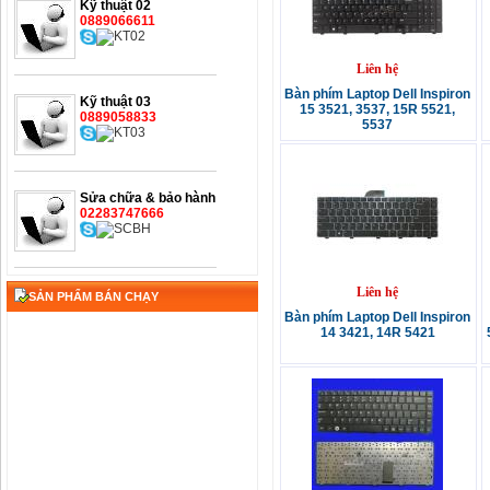
Kỹ thuật 02
0889066611
Liên hệ
Bàn phím Laptop Dell Inspiron
Kỹ thuật 03
15 3521, 3537, 15R 5521,
0889058833
5537
Sửa chữa & bảo hành
02283747666
Liên hệ
SẢN PHẨM BÁN CHẠY
Bàn phím Laptop Dell Inspiron
14 3421, 14R 5421