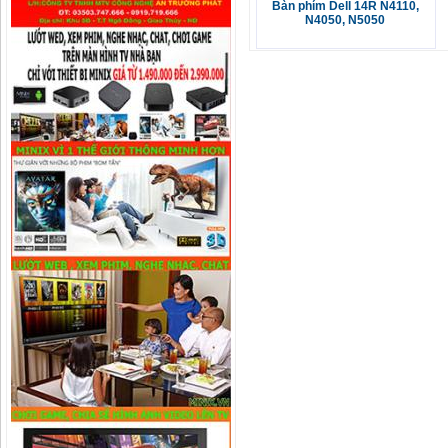
Bàn phím Dell 14R N4110,
N4050, N5050
Camera IP Wifi 4.0MP IPC-G42P-
IMOU
Liên hệ
Camera IP Wifi 2.0MP IPC-G22P-
IMOU
Liên hệ
Camera IP Wifi 2.0MP IPC-