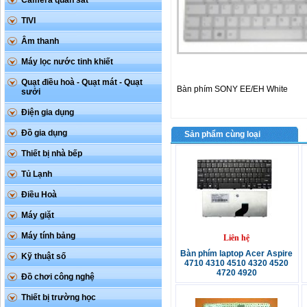
Camera quan sát
TIVI
Âm thanh
Máy lọc nước tinh khiết
Quạt điều hoà - Quạt mát - Quạt
Bàn phím SONY EE/EH White
sưởi
Điện gia dụng
Đồ gia dụng
Sản phẩm cùng loại
Thiết bị nhà bếp
Tủ Lạnh
Điều Hoà
Máy giặt
Máy tính bảng
Liên hệ
Bàn phím laptop Acer Aspire
Kỹ thuật số
4710 4310 4510 4320 4520
4720 4920
Đồ chơi công nghệ
Thiết bị trường học