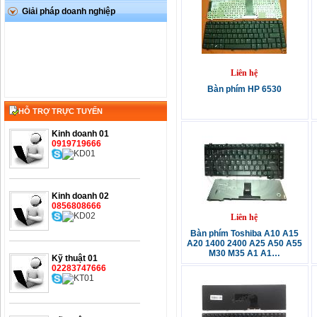
Giải pháp doanh nghiệp
Liên hệ
Bàn phím HP 6530
HỖ TRỢ TRỰC TUYẾN
Kinh doanh 01
0919719666
Kinh doanh 02
0856808666
Liên hệ
Bàn phím Toshiba A10 A15
A20 1400 2400 A25 A50 A55
M30 M35 A1 A1…
Kỹ thuật 01
02283747666