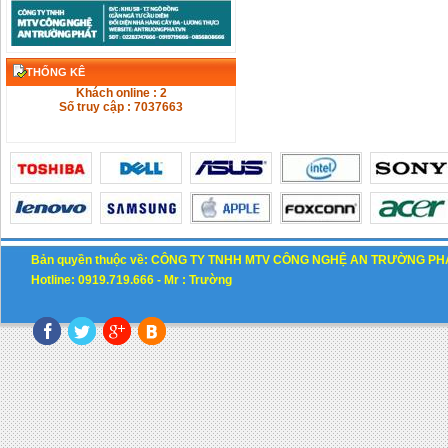
THỐNG KÊ
Khách online : 2
Số truy cập : 7037663
Bản quyền thuộc về: CÔNG TY TNHH MTV CÔNG NGHỆ AN TRƯỜNG PH
Hotline: 0919.719.666 -
M
r : Trường