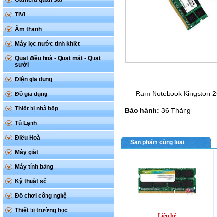
Camera quan sát
TIVI
Âm thanh
Máy lọc nước tinh khiết
Quạt điều hoà - Quạt mát - Quạt
sưởi
Điện gia dụng
Ram Notebook Kingston 
Đồ gia dụng
Thiết bị nhà bếp
Bảo hành:
36 Tháng
Tủ Lạnh
Điều Hoà
Sản phẩm cùng loại
Máy giặt
Máy tính bảng
Kỹ thuật số
Đồ chơi công nghệ
Thiết bị trường học
Liên hệ