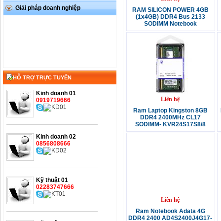
Giải pháp doanh nghiệp
RAM SILICON POWER 4GB
(1x4GB) DDR4 Bus 2133
SODIMM Notebook
HỖ TRỢ TRỰC TUYẾN
Kinh doanh 01
Liên hệ
0919719666
Ram Laptop Kingston 8GB
DDR4 2400MHz CL17
SODIMM- KVR24S17S8/8
Kinh doanh 02
0856808666
Kỹ thuật 01
02283747666
Liên hệ
Ram Notebook Adata 4G
DDR4 2400 AD4S2400J4G17-