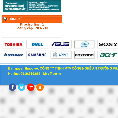
THỐNG KÊ
Khách online : 1
Số truy cập : 7037710
Bản quyền thuộc về: CÔNG TY TNHH MTV CÔNG NGHỆ AN TRƯỜNG PH
Hotline: 0919.719.666 -
M
r : Trường