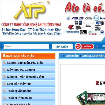
0
»
Sản phẩm
»
Laptop, Linh kiện
DANH MỤC SẢN PHẨM
Laptop, Linh kiện, Phụ kiện
Máy tính, PC Gaming
Monitor - Màn hình máy tính
Linh kiện máy tính
Thiết bị văn phòng
Thiết bị trình chiếu