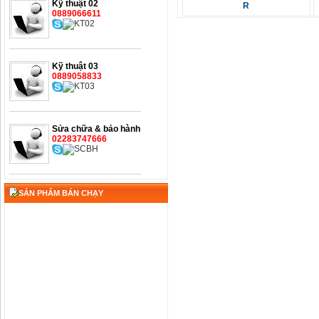
Kỹ thuật 02
R
0889066611
Kỹ thuật 03
0889058833
Sửa chữa & bảo hành
02283747666
SẢN PHẨM BÁN CHẠY